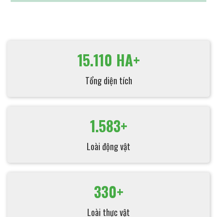
15.110 HA+
Tổng diện tích
1.583+
Loài động vật
330+
Loài thực vật