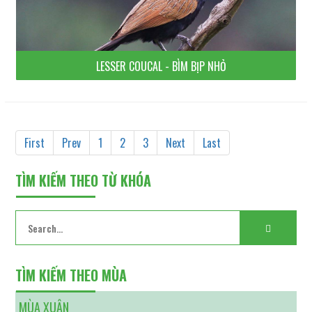
LESSER COUCAL - BÌM BỊP NHỎ
First
Prev
1
2
3
Next
Last
TÌM KIẾM THEO TỪ KHÓA
TÌM KIẾM THEO MÙA
MÙA XUÂN