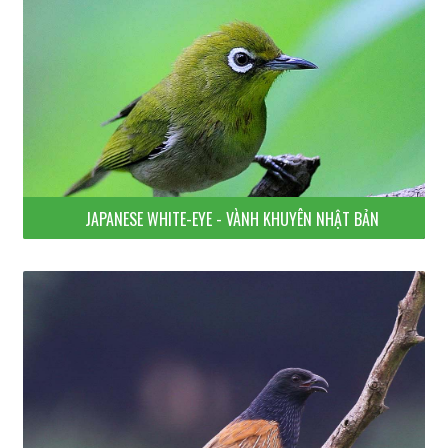
JAPANESE WHITE-EYE - VÀNH KHUYÊN NHẬT BẢN