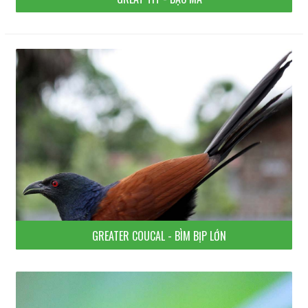
GREATER COUCAL - BÌM BỊP LỚN