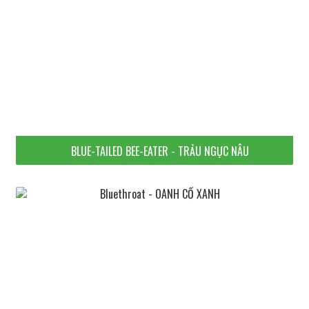
BLUE-TAILED BEE-EATER - TRẢU NGỰC NÂU