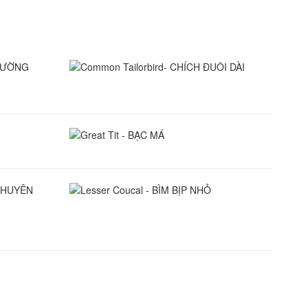
N
Common Tailorbird- CHÍCH ĐUÔI
DÀI
 GÀ
Great Tit - BẠC MÁ
Lesser Coucal - BÌM BỊP NHỎ
ÀNH