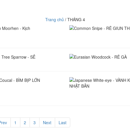
Trang chủ
/ THÁNG 4
Moorhen - Kịch
Common Snipe - RẼ GIU
THƯỜNG
 Tree Sparrow - SẺ
Eurasian Woodcock - RẼ
Coucal - BÌM BỊP LỚN
Japanese White-eye - V
KHUYÊN NHẬT BẢN
Prev
1
2
3
Next
Last