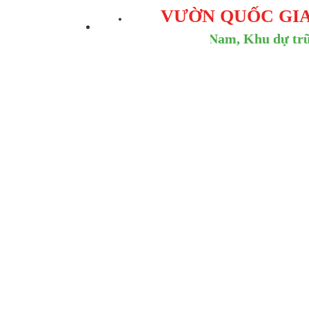
VƯỜN QUỐC GI
Khu Ramsar đầu tiên của Việt Nam, Khu dự trữ si