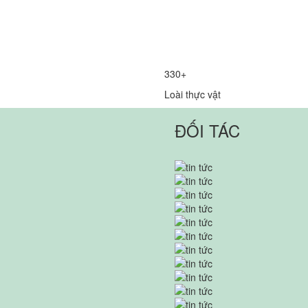
330+
Loài thực vật
ĐỐI TÁC