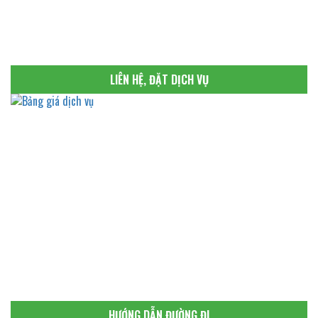
LIÊN HỆ, ĐẶT DỊCH VỤ
HƯỚNG DẪN ĐƯỜNG ĐI