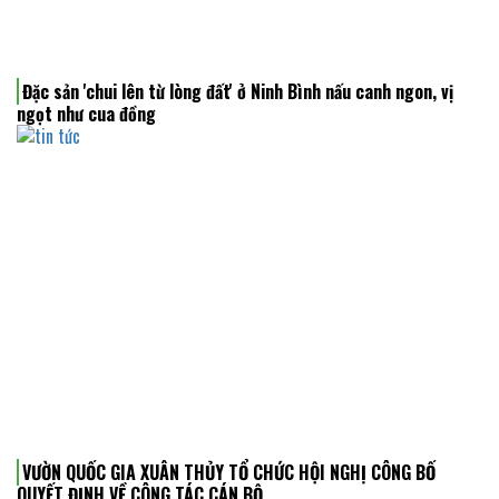
Đặc sản 'chui lên từ lòng đất' ở Ninh Bình nấu canh ngon, vị
ngọt như cua đồng
VƯỜN QUỐC GIA XUÂN THỦY TỔ CHỨC HỘI NGHỊ CÔNG BỐ
QUYẾT ĐỊNH VỀ CÔNG TÁC CÁN BỘ