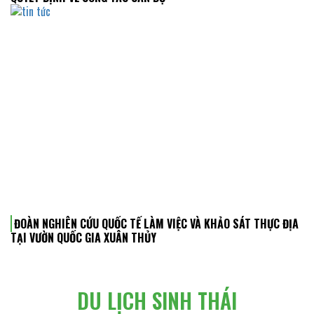
ĐOÀN NGHIÊN CỨU QUỐC TẾ LÀM VIỆC VÀ KHẢO SÁT THỰC ĐỊA
TẠI VƯỜN QUỐC GIA XUÂN THỦY
DU LỊCH SINH THÁI