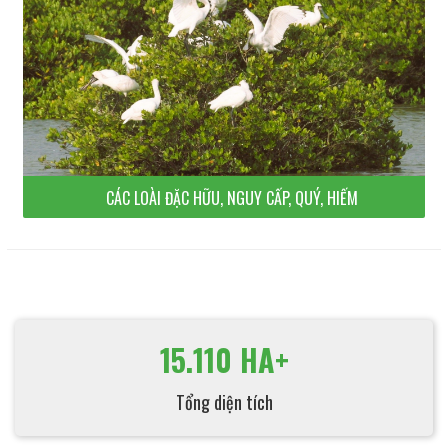
CÁC LOÀI ĐẶC HỮU, NGUY CẤP, QUÝ, HIẾM
15.110 HA+
Tổng diện tích