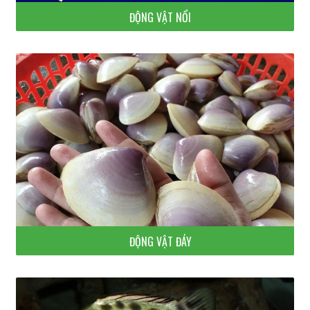
ĐỘNG VẬT NỔI
ĐỘNG VẬT ĐÁY