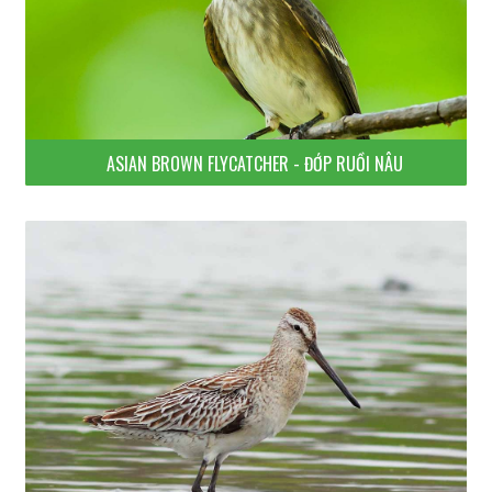
ASIAN BROWN FLYCATCHER - ĐỚP RUỒI NÂU