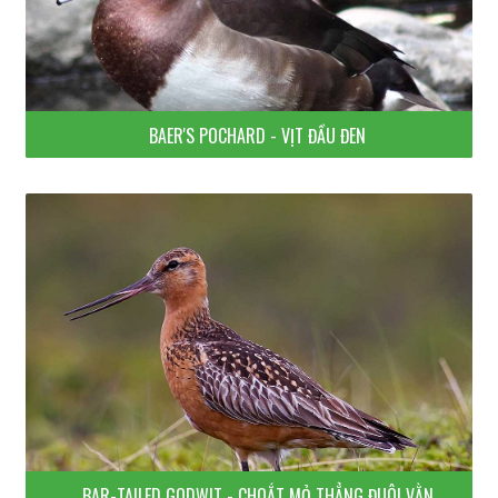
BAER'S POCHARD - VỊT ĐẦU ĐEN
BAR-TAILED GODWIT - CHOẮT MỎ THẲNG ĐUÔI VẰN