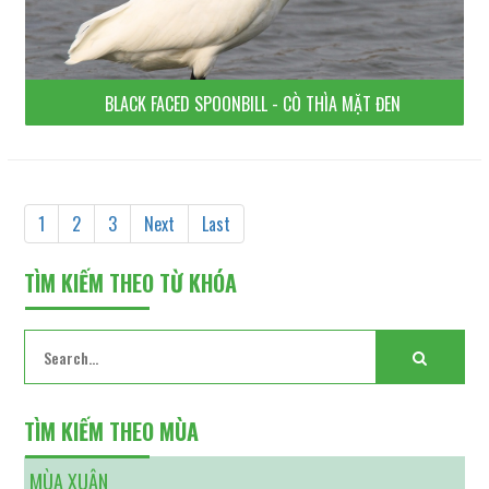
BLACK FACED SPOONBILL - CÒ THÌA MẶT ĐEN
1
2
3
Next
Last
TÌM KIẾM THEO TỪ KHÓA
TÌM KIẾM THEO MÙA
MÙA XUÂN