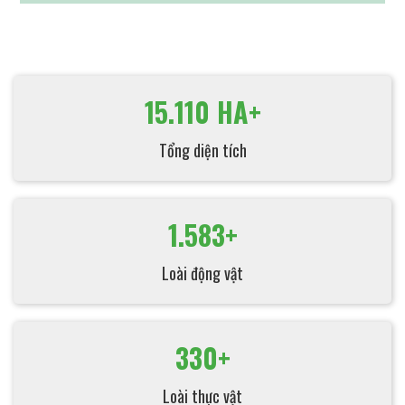
15.110 HA+
Tổng diện tích
1.583+
Loài động vật
330+
Loài thực vật