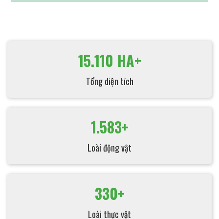
15.110 HA+
Tổng diện tích
1.583+
Loài động vật
330+
Loài thực vật