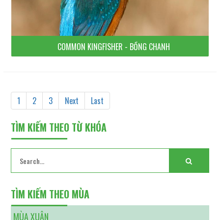
COMMON KINGFISHER - BỒNG CHANH
1
2
3
Next
Last
TÌM KIẾM THEO TỪ KHÓA
TÌM KIẾM THEO MÙA
MÙA XUÂN