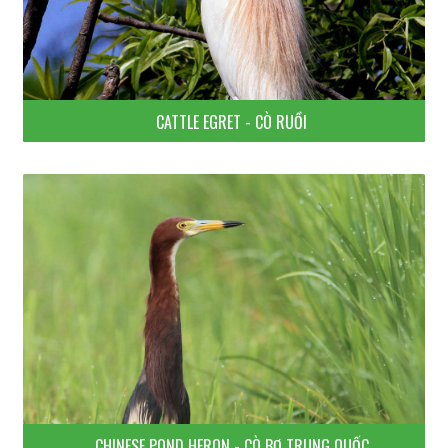
CATTLE EGRET - CÒ RUỒI
CHINESE POND HERON - CÒ BỢ TRUNG QUỐC