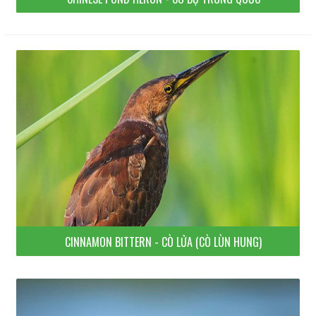
CINNAMON BITTERN - CÒ LỬA (CÒ LÙN HUNG)