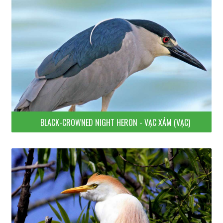
BLACK-CROWNED NIGHT HERON - VẠC XÁM (VẠC)