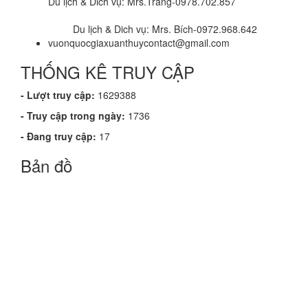
Du lịch & Dich vụ: Mrs.Trang-0978.702.857
Du lịch & Dich vụ: Mrs. Bích-0972.968.642
vuonquocgiaxuanthuycontact@gmail.com
THỐNG KÊ TRUY CẬP
- Lượt truy cập:
1629388
- Truy cập trong ngày:
1736
- Đang truy cập:
17
Bản đồ