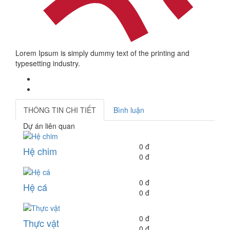
Lorem Ipsum is simply dummy text of the printing and
typesetting industry.
THÔNG TIN CHI TIẾT
Bình luận
Dự án liên quan
0 đ
Hệ chim
0 đ
0 đ
Hệ cá
0 đ
0 đ
Thực vật
0 đ