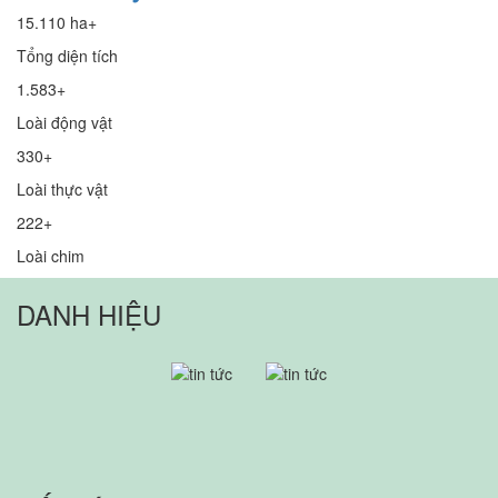
15.110 ha+
Tổng diện tích
1.583+
Loài động vật
330+
Loài thực vật
222+
Loài chim
DANH HIỆU