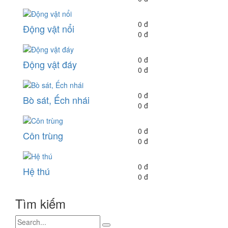
0 đ
Động vật nổi
0 đ
0 đ
Động vật đáy
0 đ
0 đ
Bò sát, Ếch nhái
0 đ
0 đ
Côn trùng
0 đ
0 đ
Hệ thú
0 đ
Tìm kiếm