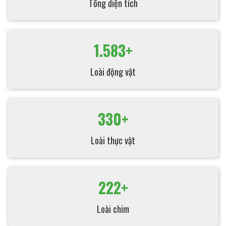
Tổng diện tích
1.583+
Loài động vật
330+
Loài thực vật
222+
Loài chim