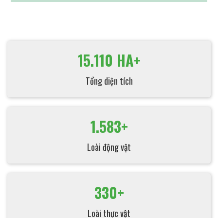
15.110 HA+
Tổng diện tích
1.583+
Loài động vật
330+
Loài thực vật