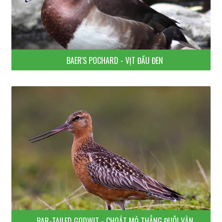
BAER'S POCHARD - VỊT ĐẦU ĐEN
BAR-TAILED GODWIT - CHOẮT MỎ THẲNG ĐUÔI VẰN