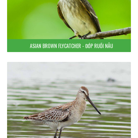
ASIAN BROWN FLYCATCHER - ĐỚP RUỒI NÂU