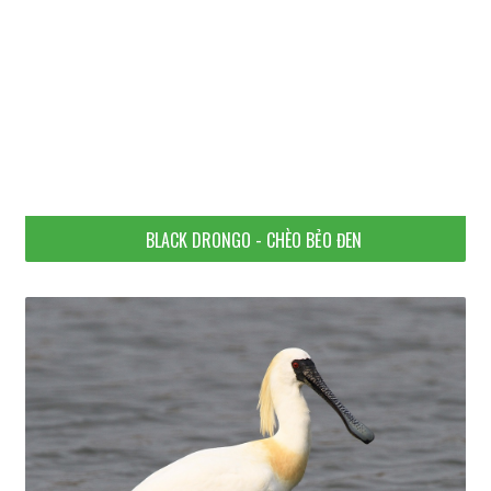
BLACK DRONGO - CHÈO BẺO ĐEN