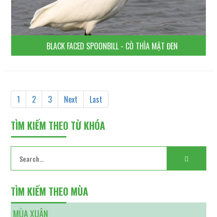
BLACK FACED SPOONBILL - CÒ THÌA MẶT ĐEN
1
2
3
Next
Last
TÌM KIẾM THEO TỪ KHÓA
TÌM KIẾM THEO MÙA
MÙA XUÂN