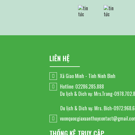
LIÊN HỆ
Xã Giao Minh - Tỉnh Ninh Bình
Hotline: 02286.285.888
Du lịch & Dich vụ: Mrs.Trang-0978.702.
Du lịch & Dich vụ: Mrs. Bích-0972.968.
vuonquocgiaxuanthuycontact@gmail.co
THỐNG KÊ TRUY CẬP