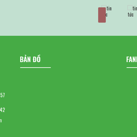
BẢN ĐỒ
FAN
857
642
m