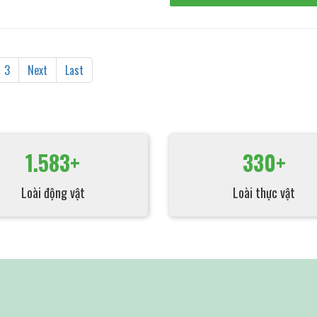
3
Next
Last
1.583+
330+
Loài động vật
Loài thực vật