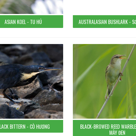
ASIAN KOEL - TU HÚ
AUSTRALASIAN BUSHLARK - S
LACK BITTERN - CÒ HƯƠNG
BLACK-BROWED REED WARBLE
MÀY ĐEN