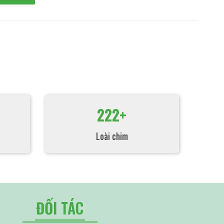
222+
Loài chim
ĐỐI TÁC