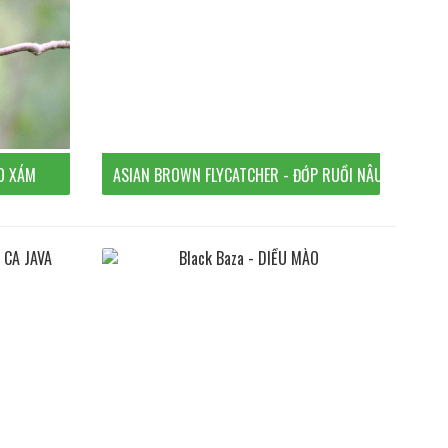
O XÁM
ASIAN BROWN FLYCATCHER - ĐỚP RUỒI NÂU