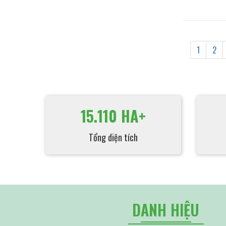
1
2
15.110 HA+
Tổng diện tích
DANH HIỆU