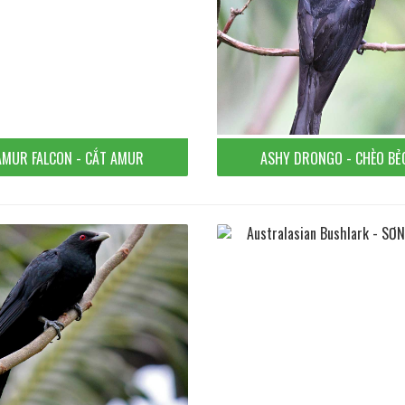
AMUR FALCON - CẮT AMUR
ASHY DRONGO - CHÈO BẺ