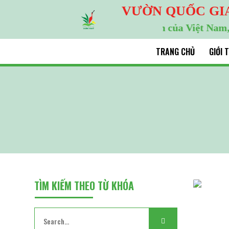
VƯỜN QUỐC GI
Khu Ramsar đầu tiên của Việt Nam, Khu d
TRANG CHỦ
GIỚI 
TÌM KIẾM THEO TỪ KHÓA