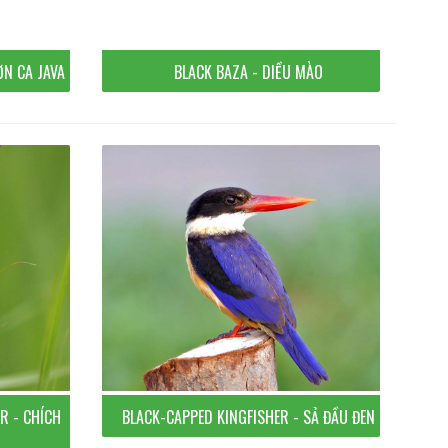
ƠN CA JAVA
BLACK BAZA - DIỀU MÀO
R - CHÍCH
BLACK-CAPPED KINGFISHER - SẢ ĐẦU ĐEN