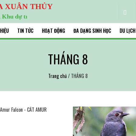
A XUÂN THỦY
ự trữ sinh quyển thế giới
THIỆU
TIN TỨC
HOẠT ĐỘNG
ĐA DẠNG SINH HỌC
DU LỊCH
THÁNG 8
Trang chủ
/ THÁNG 8