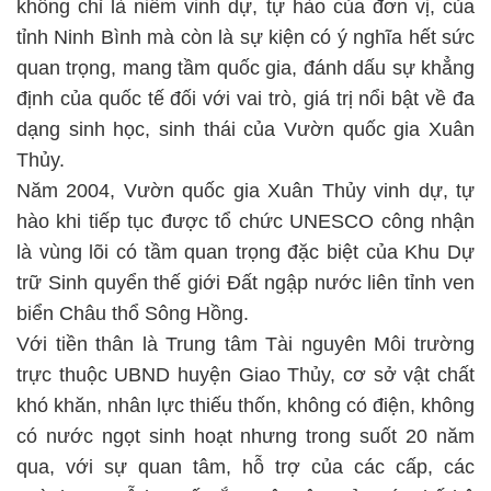
không chỉ là niềm vinh dự, tự hào của đơn vị, của
tỉnh Ninh Bình mà còn là sự kiện có ý nghĩa hết sức
quan trọng, mang tầm quốc gia, đánh dấu sự khẳng
định của quốc tế đối với vai trò, giá trị nổi bật về đa
dạng sinh học, sinh thái của Vườn quốc gia Xuân
Thủy.
Năm 2004, Vườn quốc gia Xuân Thủy vinh dự, tự
hào khi tiếp tục được tổ chức UNESCO công nhận
là vùng lõi có tầm quan trọng đặc biệt của Khu Dự
trữ Sinh quyển thế giới Đất ngập nước liên tỉnh ven
biển Châu thổ Sông Hồng.
Với tiền thân là Trung tâm Tài nguyên Môi trường
trực thuộc UBND huyện Giao Thủy, cơ sở vật chất
khó khăn, nhân lực thiếu thốn, không có điện, không
có nước ngọt sinh hoạt nhưng trong suốt 20 năm
qua, với sự quan tâm, hỗ trợ của các cấp, các