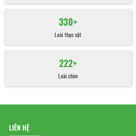
330+
Loài thực vật
222+
Loài chim
LIÊN HỆ