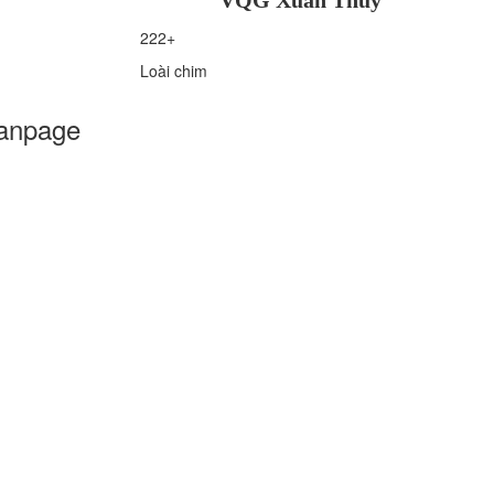
VQG Xuân Thủy
222+
Loài chim
anpage