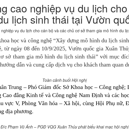
g cao nghiệp vụ du lịch cho
u lịch sinh thái tại Vườn q
 nghiệp vụ du lịch cho cán bộ và các chủ cơ sở tham gia mô hình du lịc
hoa học và công nghệ “Xây dựng mô hình du lịch sinh
ệ, từ ngày 08 đến 10/9/2025, Vườn quốc gia Xuân Thủ
 cơ sở tham gia mô hình du lịch sinh thái” với mục đ
, hướng dẫn và cung cấp dịch vụ cho khách tham quan du
Toàn cảnh buổi Hội nghị
Xuân Trung – Phó Giám đốc Sở Khoa học – Công nghệ; 
ng Cao đẳng Kinh tế và Công nghệ Nam Định và các học
u vực V, Phòng Văn hóa – Xã hội, cùng Hội Phụ nữ, Đ
ng địa phương.
Đ/c Phạm Vũ Ánh – PGĐ VQG Xuân Thủy phát biểu khai mạc hội nghị