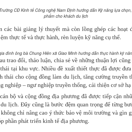
ịch Trường CĐ Kinh tế Công nghệ Nam Định hướng dẫn
Kỹ năng lựa chọn,
phẩm cho khách du lịch
 các bài giảng lý thuyết mà còn lồng ghép các hoạt 
ệm thực tế và thực hành, rèn luyện kỹ năng cụ thể.
ia đình ông bà Chung Hiên xã Giao Minh hướng dẫn thực hành kỹ n
hau trao đổi, thảo luận, chia sẻ về những thuận lợi cũn
h thái tại khu vực. Nhiều đề xuất thiết thực đã được đ
 thái cho cộng đồng làm du lịch, tăng cường truyền th
 nghiệp – ngư nghiệp truyền thống, cải thiện cơ sở hạ 
 cán bộ và cộng đồng địa phương đã được tiếp cận nhữ
 du lịch. Đây cũng là bước đệm quan trọng để từng bước
hông chỉ nâng cao ý thức bảo vệ môi trường và gìn gi
 phần phát triển kinh tế địa phương.