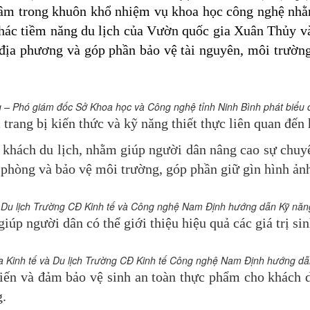
tâm trong khuôn khổ nhiệm vụ khoa học công nghệ nhằ
hác tiềm năng du lịch
của
Vườn quốc gia Xuân Thủy và 
 địa phương và góp phần bảo vệ tài nguyên, môi trườn
 – Phó giám đốc Sở Khoa học và Công nghệ tỉnh Ninh Bình phát biểu ch
trang bị kiến thức và kỹ năng thiết thực liên quan đến h
n khách du lịch, nhằm giúp người dân nâng cao sự chuy
 phòng và bảo vệ môi trường, góp phần giữ gìn hình ảnh
và Du lịch Trường CĐ Kinh tế và Công nghệ Nam Định hướng dẫn
Kỹ năng
iúp người dân có thể giới thiệu hiệu quả các giá trị sin
oa Kinh tế và Du lịch Trường CĐ Kinh tế Công nghệ Nam Định hướng dẫ
biến và đảm bảo vệ sinh an toàn thực phẩm cho khách d
g.