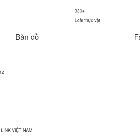
330+
Loài thực vật
Bản đồ
F
42
FE LINK VIỆT NAM